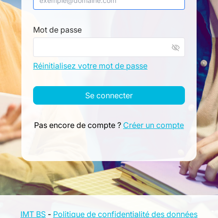
Mot de passe
visibility_off
Réinitialisez votre mot de passe
Se connecter
Pas encore de compte ?
Créer un compte
IMT BS
-
Politique de confidentialité des données